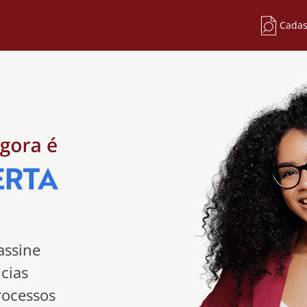
Cadas
assine
cias
rocessos