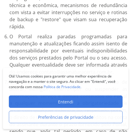
técnica e econômica, mecanismos de redundância
com vista a evitar interrupções no serviço e rotinas
de backup e "restore" que visam sua recuperação
rápida.
O Portal realiza paradas programadas para
manutenção e atualizações ficando assim isento de
responsabilidade por eventuais indisponibilidades
dos serviços prestados pelo Portal ou o seu acesso.
Qualquer eventualidade deve ser informada através
do endereço contato@assinaturacerta.com.br.
Olá! Usamos cookies para garantir uma melhor experiência de
O assinaturacerta.com.br se reserva o direito de
navegação e a manter o site seguro. Ao clicar em "Entendi", você
concorda com nossa
Política de Privacidade.
alterar, extinguir, interromper ou suspender as
informações, serviço e demais conteúdos do Portal
Entendi
a qualquer momento, sem a obrigatoriedade de
arcar com qualquer indenização, respeitado, porém,
o direito de utilização de eventuais créditos na conta
Preferências de privacidade
do assinante durante o prazo fornecido pelo Portal,
sendo que, após tal período, em caso de não