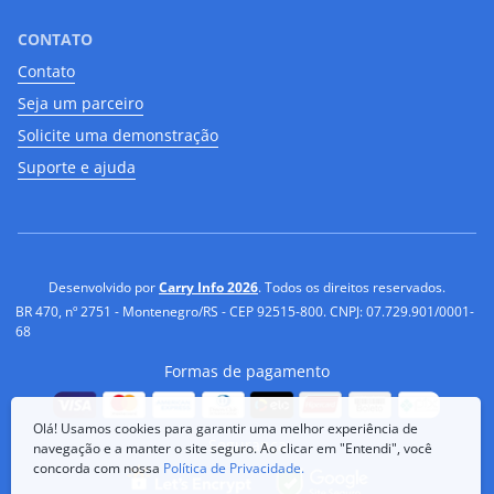
CONTATO
Contato
Seja um parceiro
Solicite uma demonstração
Suporte e ajuda
Desenvolvido por
Carry Info 2026
. Todos os direitos reservados.
BR 470, nº 2751 - Montenegro/RS - CEP 92515-800. CNPJ: 07.729.901/0001-
68
Formas de pagamento
Olá! Usamos cookies para garantir uma melhor experiência de
Segurança
navegação e a manter o site seguro. Ao clicar em "Entendi", você
concorda com nossa
Política de Privacidade.